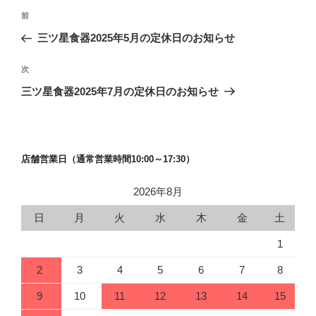
投
前
前
稿
の
三ツ星食器2025年5月の定休日のお知らせ
ナ
投
ビ
稿
次
次
ゲ
の
三ツ星食器2025年7月の定休日のお知らせ
投
ー
稿
シ
ョ
店舗営業日（通常営業時間10:00～17:30）
ン
2026年8月
日
月
火
水
木
金
土
1
2
3
4
5
6
7
8
9
10
11
12
13
14
15