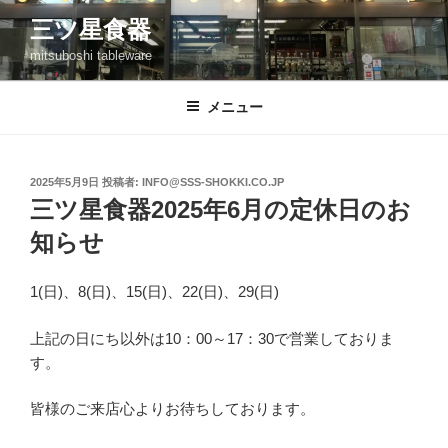
コ
三ツ星食器
ン
mitsuboshi tableware
テ
ン
ツ
メニュー
へ
ス
キ
投
2025年5月9日
投稿者:
INFO@SSS-SHOKKI.CO.JP
稿
ッ
三ツ星食器2025年6月の定休日のお
日:
プ
知らせ
1(日)、8(日)、15(日)、22(日)、29(日)
上記の日にち以外は10：00～17：30で営業しておりま
す。
皆様のご来店心よりお待ちしております。