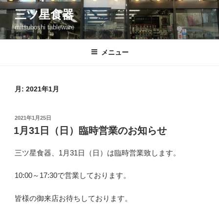
コ
三ツ星食器
ン
mitsuboshi tableware
テ
ン
ツ
メニュー
へ
ス
キ
月:
2021年1月
ッ
プ
投
2021年1月25日
稿
1月31日（日）臨時営業のお知らせ
日:
三ツ星食器、1月31日（日）は臨時営業致します。
10:00～17:30で営業しております。
皆様の御来店お待ちしております。