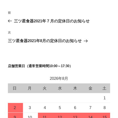
投
前
前
稿
の
三ツ星食器2021年７月の定休日のお知らせ
ナ
投
ビ
稿
次
次
ゲ
の
三ツ星食器2021年8月の定休日のお知らせ
投
ー
稿
シ
ョ
店舗営業日（通常営業時間10:00～17:30）
ン
2026年8月
日
月
火
水
木
金
土
1
2
3
4
5
6
7
8
9
10
11
12
13
14
15