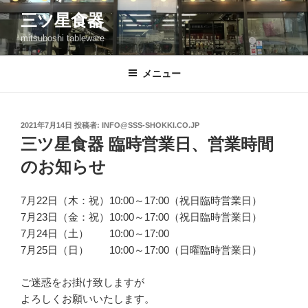
コ
三ツ星食器
ン
mitsuboshi tableware
テ
ン
ツ
メニュー
へ
ス
キ
投
2021年7月14日
投稿者:
INFO@SSS-SHOKKI.CO.JP
稿
ッ
三ツ星食器 臨時営業日、営業時間
日:
プ
のお知らせ
7月22日（木：祝）10:00～17:00（祝日臨時営業日）
7月23日（金：祝）10:00～17:00（祝日臨時営業日）
7月24日（土） 10:00～17:00
7月25日（日） 10:00～17:00（日曜臨時営業日）
ご迷惑をお掛け致しますが
よろしくお願いいたします。