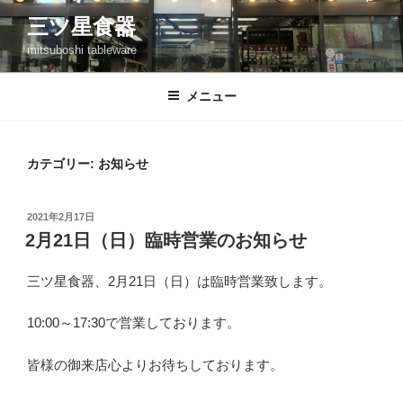
コ
三ツ星食器
ン
mitsuboshi tableware
テ
ン
ツ
メニュー
へ
ス
キ
カテゴリー:
お知らせ
ッ
プ
投
2021年2月17日
稿
2月21日（日）臨時営業のお知らせ
日:
三ツ星食器、2月21日（日）は臨時営業致します。
10:00～17:30で営業しております。
皆様の御来店心よりお待ちしております。